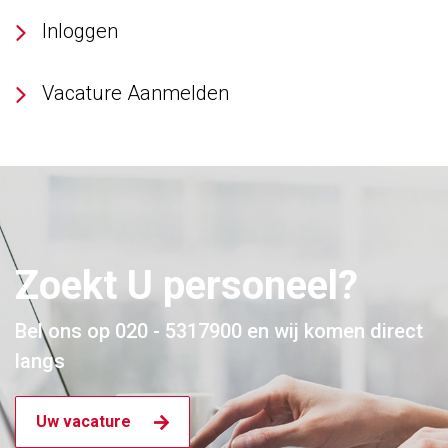
Inloggen
Vacature Aanmelden
Zoekt U personeel?
Bel ons op 020 - 5317900 en wij komen direct
langs
Uw vacature