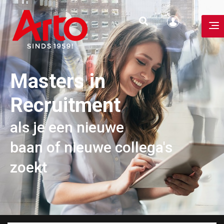
Masters in
Recruitment
als je een nieuwe
baan of nieuwe collega's
zoekt