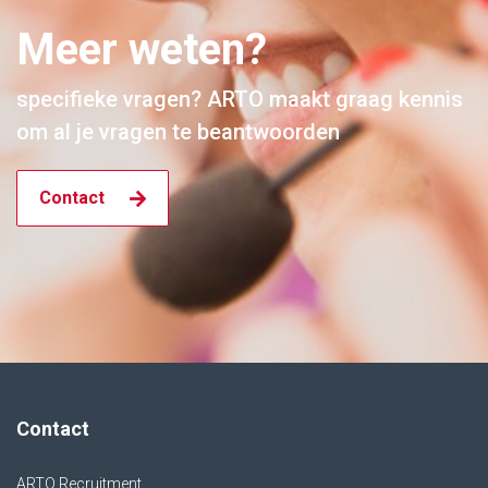
Meer weten?
specifieke vragen? ARTO maakt graag kennis
om al je vragen te beantwoorden
Contact
Contact
ARTO Recruitment