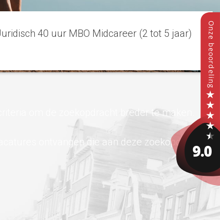
Juridisch 40 uur MBO Midcareer (2 tot 5 jaar)
criteria om de zoekopdracht breder te maken.
vacatures ontvangen die aan deze zoekopdracht