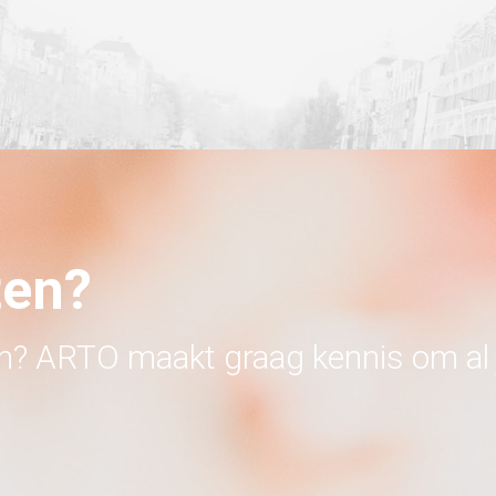
ten?
en? ARTO maakt graag kennis om al 