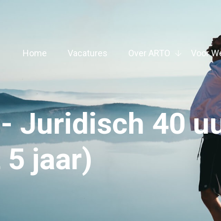
Home
Vacatures
Over ARTO
Voor W
- Juridisch 40 
 5 jaar)