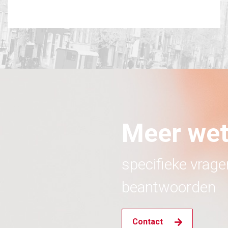
Meer we
specifieke vrag
beantwoorden
Contact