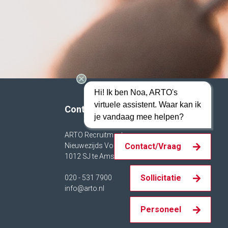
Hi! Ik ben Noa, ARTO's
virtuele assistent. Waar kan ik
Contact
je vandaag mee helpen?
ARTO Recruitment
Nieuwezijds Voorburgwal 158
Contact/Vraag
1012 SJ te Amsterdam.
Sollicitatie
020 - 531 7900
info@arto.nl
Personeel