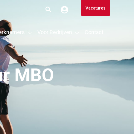
Vacatures
erknemers
Voor Bedrijven
Contact
uur MBO