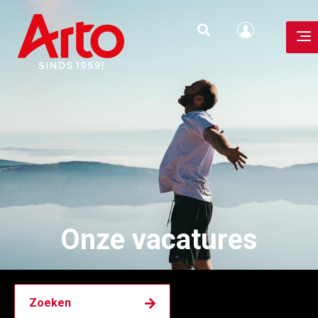
Onze banen, jouw
toekomst.
Onze vacatures