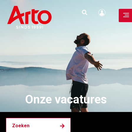
Onze banen, jouw
toekomst.
Onze vacatures