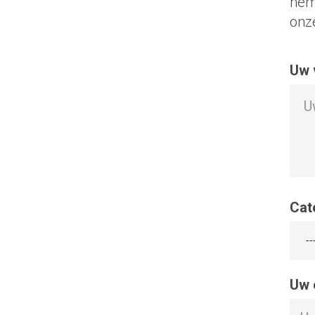
hem
onz
Uw 
Cat
--
Uw 