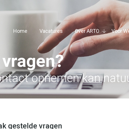
Home
Vacatures
Over ARTO
Voor W
 vragen?
ontact opnemen kan natuu
ak gestelde vragen