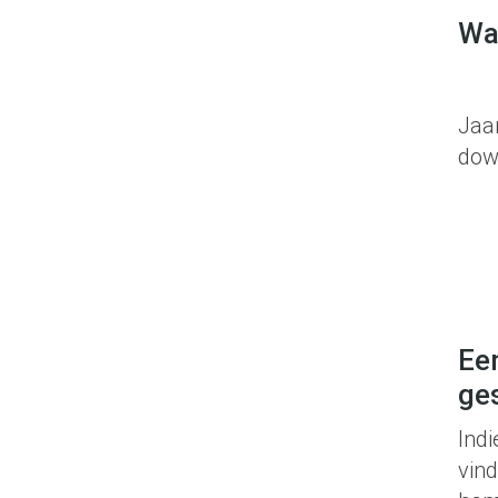
Wa
Jaar
dow
Een
ge
Ind
vind