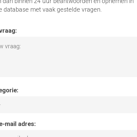
 dan binnen 24 uur beantwoorden én opnemen in
e database met vaak gestelde vragen.
vraag:
egorie:
-
e-mail adres: