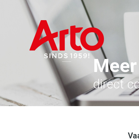
Meer
direct c
Va