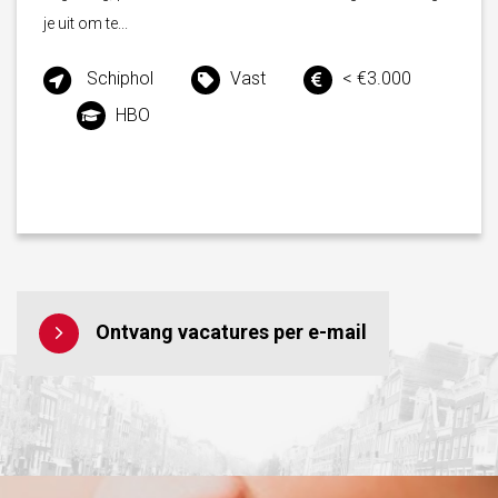
je uit om te...
Schiphol
Vast
< €3.000
HBO
Ontvang vacatures per e-mail