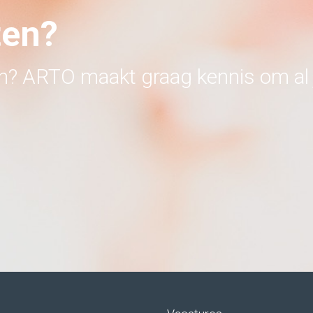
ten?
en? ARTO maakt graag kennis om al 