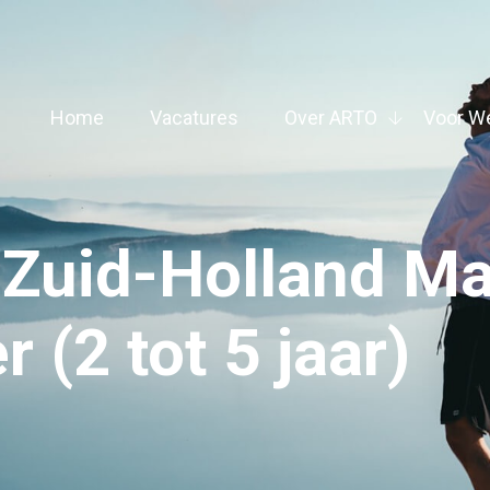
Home
Vacatures
Over ARTO
Voor W
 Zuid-Holland M
 (2 tot 5 jaar)