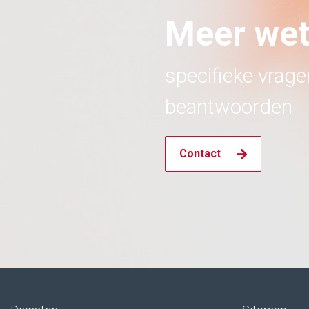
Meer we
specifieke vrag
beantwoorden
Contact