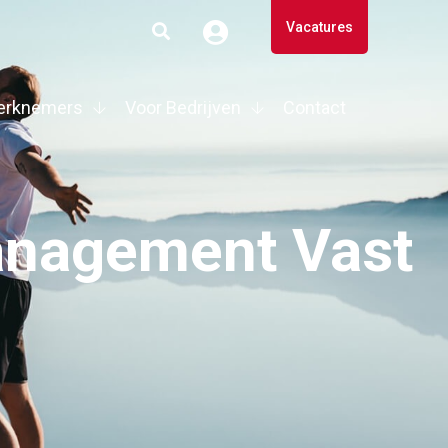
Vacatures
erknemers
Voor Bedrijven
Contact
anagement Vast