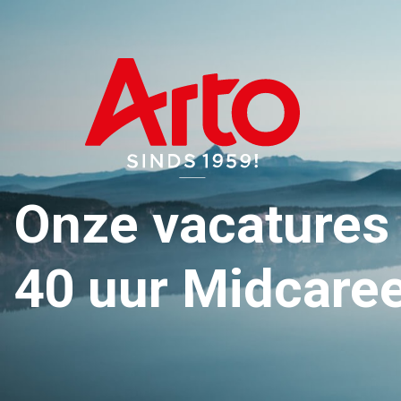
Onze vacatures
40 uur Midcareer