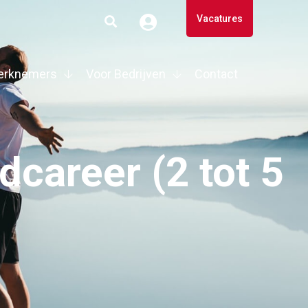
Vacatures
erknemers
Voor Bedrijven
Contact
career (2 tot 5