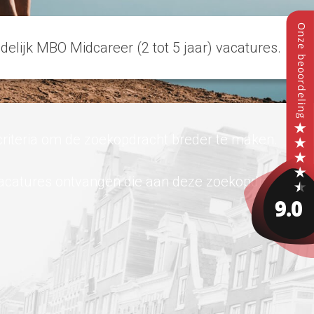
jdelijk MBO Midcareer (2 tot 5 jaar) vacatures.
criteria om de zoekopdracht breder te maken.
vacatures ontvangen die aan deze zoekopdracht