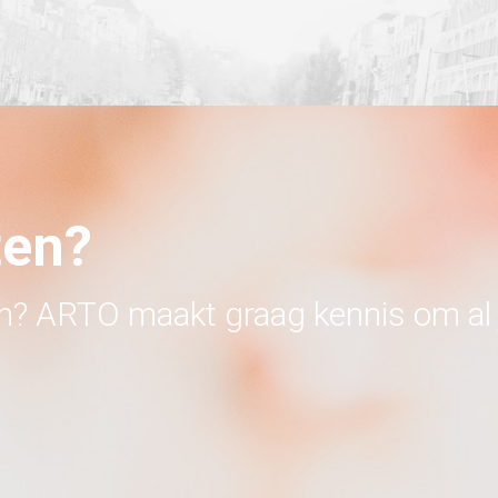
ten?
en? ARTO maakt graag kennis om al 