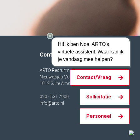
Hi! Ik ben Noa, ARTO's
virtuele assistent. Waar kan ik
Contact
je vandaag mee helpen?
ARTO Recruitment
Nieuwezijds Voorburgwal 158
Contact/Vraag
1012 SJ te Amsterdam.
Sollicitatie
020 - 531 7900
info@arto.nl
Personeel