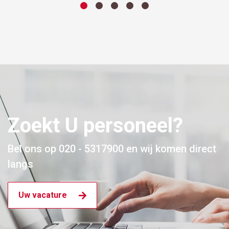
Zoekt U personeel?
Bel ons op 020 - 5317900 en wij komen direct
langs
Uw vacature