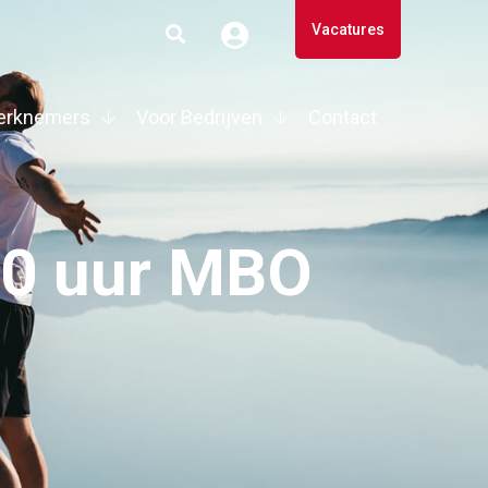
Vacatures
erknemers
Voor Bedrijven
Contact
40 uur MBO