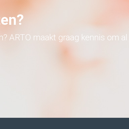
ten?
en? ARTO maakt graag kennis om al 