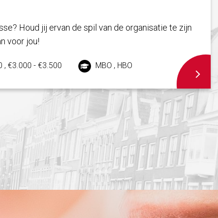
sse? Houd jij ervan de spil van de organisatie te zijn
an voor jou!
 , €3.000 - €3.500
MBO , HBO