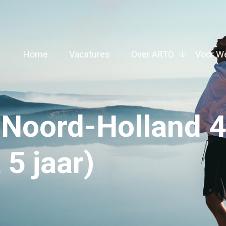
Home
Vacatures
Over ARTO
Voor W
 Noord-Holland 
 5 jaar)