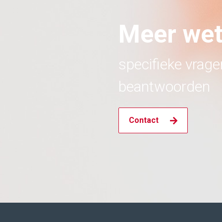
Meer we
specifieke vrag
beantwoorden
Contact