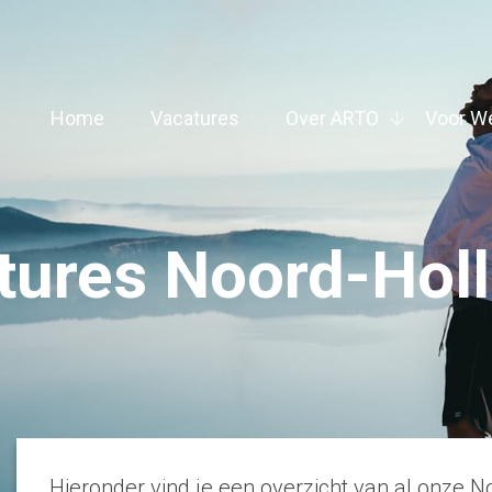
Home
Vacatures
Over ARTO
Voor W
tures Noord-Holl
Hieronder vind je een overzicht van al onze 