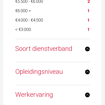
€5.500 - €6.000
2
€6.000 >
1
€4.000 - €4.500
1
< €3.000
1
Soort dienstverband
Opleidingsniveau
Werkervaring