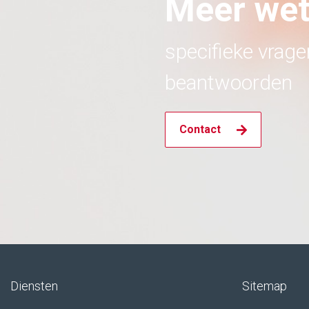
Meer we
specifieke vrag
beantwoorden
Contact
Diensten
Sitemap