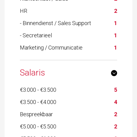
HR
2
- Binnendienst / Sales Support
1
- Secretarieel
1
Marketing / Communicatie
1
Salaris
€3.000 - €3.500
5
€3.500 - €4.000
4
Bespreekbaar
2
€5.000 - €5.500
2