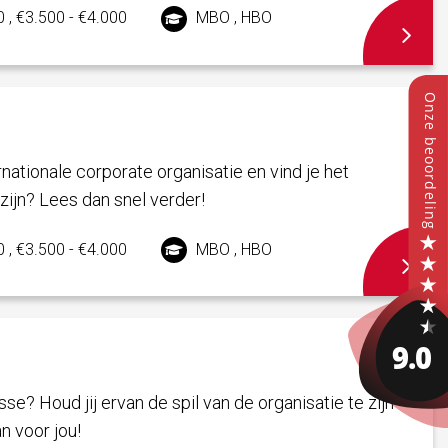
 , €3.500 - €4.000
MBO , HBO
ernationale corporate organisatie en vind je het
zijn? Lees dan snel verder!
 , €3.500 - €4.000
MBO , HBO
sse? Houd jij ervan de spil van de organisatie te zijn
an voor jou!