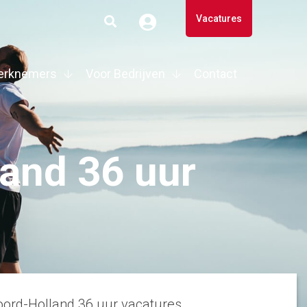
Vacatures
erknemers
Voor Bedrijven
Contact
and 36 uur
Noord-Holland 36 uur vacatures.