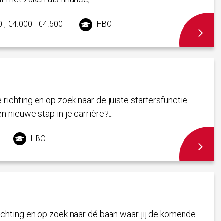
 , €4.000 - €4.500
HBO
 richting en op zoek naar de juiste startersfunctie
en nieuwe stap in je carrière?...
HBO
richting en op zoek naar dé baan waar jij de komende