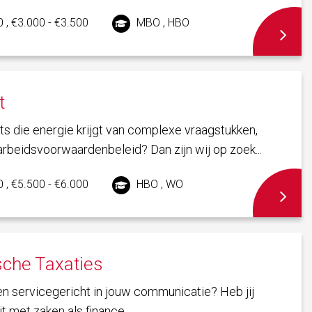
 , €3.000 - €3.500
MBO , HBO
t
ts die energie krijgt van complexe vraagstukken,
rbeidsvoorwaardenbeleid? Dan zijn wij op zoek...
 , €5.500 - €6.000
HBO , WO
che Taxaties
nt en servicegericht in jouw communicatie? Heb jij
 met zaken als finance,...