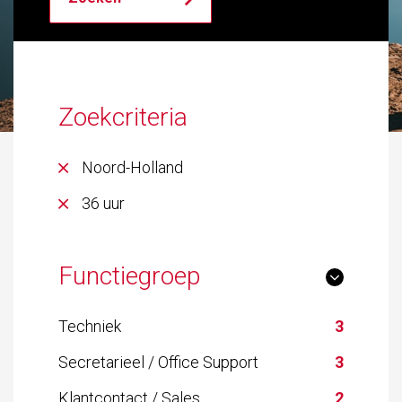
Zoekcriteria
Noord-Holland
36 uur
Functiegroep
Techniek
3
Secretarieel / Office Support
3
Klantcontact / Sales
2