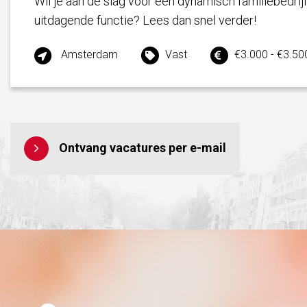
Wil je aan de slag voor een dynamisch familiebedrij
uitdagende functie? Lees dan snel verder!
Amsterdam
Vast
€3.000 - €3.50
Ontvang vacatures per e-mail