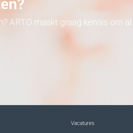
ten?
en? ARTO maakt graag kennis om al 
Vacatures